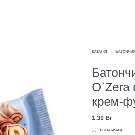
КАТАЛОГ
›
БАТОНЧИК
Батонч
O`Zera 
крем-ф
1.30
Br
В НАЛИЧИИ