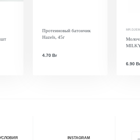
MR.DJEM
Протеиновый батончик
Hazels, 45г
 шт
Молоч
MILKY
4.70
Br
6.90
B
 УСЛОВИЯ
INSTAGRAM